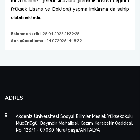
mezunlarımız, gerekli sınavlara girerek lisansüstü eğitim
(Yüksek Lisans ve Doktora) yapma imkânına da sahip
olabilmektedir.
Eklenme tarihi :
25.04.2022 21:39:25
Son güncelleme :
24.07.2026 14:18:32
ADRES
Akdeniz Üniversitesi Sosyal Bilimler Meslek Yüksekokulu
Müdürlüğü, Bayındır Mahallesi, Kazım Karabekir Caddesi,
No: 123/1 - 07030 Muratpaşa/ANTALYA