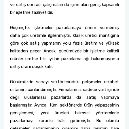
ve satış sonrası çalışmaları da içine alan geniş kapsamlı
Ulaştırma Hizmetleri Bölümü
bir işletme faaliyetidir.
Yönetim ve Organizasyon Bölümü
Geçmişte, işletmeler pazarlamaya önem vermemiş
daha çok üretimle ilgilenmiştir. Klasik üretici mantığına
göre çok satış yapmanın yolu fazla üretim ve yüksek
kaliteden geçer. Ancak, günümüzde bir işletme kaliteli
ürünler üretse bile iyi bir pazarlama ağı bulunmuyorsa
satış oranı düşük kalır.
Günümüzde sanayi sektörlerindeki gelişmeler rekabet
ortamını canlandırmıştır. Firmalarımız sadece yurt içinde
değil uluslararası pazarlarda da satış yapmaya
başlamıştır. Ayrıca, tüm sektörlerde ürün yelpazesinin
genişlemesi, yeni ürünleri bilimsel yöntemlerle
pazarlamayı zorunlu hâle getirmiştir. Bu olumlu
gelişmeler pazarlamanın önemini daha belirgin hale