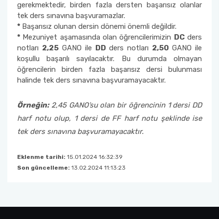
gerekmektedir, birden fazla dersten başarısız olanlar
tek ders sınavına başvuramazlar.
*
Başarısız olunan dersin dönemi önemli değildir.
*
Mezuniyet aşamasında olan öğrencilerimizin
DC
ders
notları
2,25
GANO ile
DD
ders notları
2,50
GANO ile
koşullu başarılı sayılacaktır. Bu durumda olmayan
öğrencilerin birden fazla başarısız dersi bulunması
halinde tek ders sınavına başvuramayacaktır.
Örneğin:
2,45 GANO’su olan bir öğrencinin 1 dersi DD
harf notu olup, 1 dersi de FF harf notu şeklinde ise
tek ders sınavına başvuramayacaktır.
Eklenme tarihi:
15.01.2024 16:32:39
Son güncelleme:
13.02.2024 11:13:23