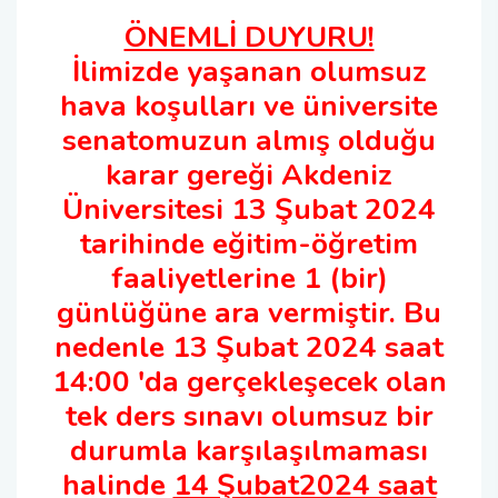
ÖNEMLİ DUYURU!
Ulaştırma Hizmetleri Bölümü
İlimizde yaşanan olumsuz
hava koşulları ve üniversite
Yönetim ve Organizasyon Bölümü
senatomuzun almış olduğu
karar gereği Akdeniz
Üniversitesi 13 Şubat 2024
tarihinde eğitim-öğretim
faaliyetlerine 1 (bir)
günlüğüne ara vermiştir. Bu
nedenle 13 Şubat 2024 saat
14:00 'da gerçekleşecek olan
tek ders sınavı olumsuz bir
durumla karşılaşılmaması
halinde
14 Şubat2024 saat